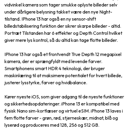
vidvinkel kamera som tager smukke oplyste billeder selv
under dårligere belysning takket være den nye Night-
tilstand. IPhone 13 har også en ny sensor-shift
billedstabilisering funktion der sikrer skarpe billeder - altid.
Portræt Tilstanden har 6 effekter og Depth Control hvilket
giver mere lys kontrol, så du altid kan tage flotte billeder.
IPhone 13 har også et frontvendt True Depth 12 megapixel
kamera, der er sprængfyldt med levende farver.
Smartphonens smart HDR 4 teknologi, der bruger
maskinlæring til at maksimere potentialet for hvert billede,
justerer lysstyrke, farver og hvidbalance.
Kører nyeste iOS, som giver adgang til de nyeste funktioner
og sikkerhedsopdateringer. iPhone 13 er kompatibel med
fysisk Nano sim-kortlæser og virtuel eSIM. iPhone 13 laves i
fem flotte farver - grøn, rød, stjerneskær, midnat, blå og
lyserød og produceres med 128, 256 og 512 GB.