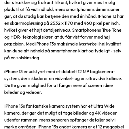
der strækker sig fra kant til kant, hvilket giver mest mulig
plads til at få vist indhold, mens smartphonens dimensioner
gør, at du stadig kan betjene den med én hånd. IPhone 13 har
en skærmopløsning på 2532 x 1170 med 460 pixel per inch,
hvilket giver et højt detaljeniveau. Smartphonens True Tone
og HDR- teknologi sikrer, at du får vist farver med høj
præcision. Med iPhone 13s maksimale lysstyrke i høj kvalitet
kan du se alt indhold på smartphonen klart og tydeligt - selv
på en solskinsdag.
iPhone 13 er udstyret med et dobbelt 12 MP bagkamera-
system, der inkluderer en vidvinkel- og en ultravidvinkellinse.
Dette giver mulighed for at fange mere af scenen i dine
billeder og videoer.
IPhone 13s fantastiske kamera system har et Ultra Wide
kamera, der gør det muligt at tage billeder og 4K videoer
udenfor rammen, mens sensoren opfanger detaljer selv i
mørke områder. IPhone 13s andet kamera er et 12 megapixel