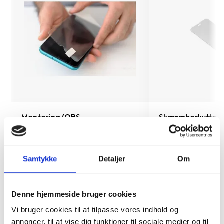
Montering (OBS.
Skærmbeskyttelse
skærmbeskyttelse IKKE
Pro/14/16e/17e
inkluderet!)
149 kr.
Samtykke
Detaljer
Om
99 kr.
TILFØJ
Denne hjemmeside bruger cookies
Vi bruger cookies til at tilpasse vores indhold og
annoncer, til at vise dig funktioner til sociale medier og til