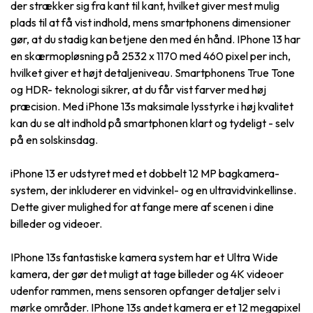
der strækker sig fra kant til kant, hvilket giver mest mulig
plads til at få vist indhold, mens smartphonens dimensioner
gør, at du stadig kan betjene den med én hånd. IPhone 13 har
en skærmopløsning på 2532 x 1170 med 460 pixel per inch,
hvilket giver et højt detaljeniveau. Smartphonens True Tone
og HDR- teknologi sikrer, at du får vist farver med høj
præcision. Med iPhone 13s maksimale lysstyrke i høj kvalitet
kan du se alt indhold på smartphonen klart og tydeligt - selv
på en solskinsdag.
iPhone 13 er udstyret med et dobbelt 12 MP bagkamera-
system, der inkluderer en vidvinkel- og en ultravidvinkellinse.
Dette giver mulighed for at fange mere af scenen i dine
billeder og videoer.
IPhone 13s fantastiske kamera system har et Ultra Wide
kamera, der gør det muligt at tage billeder og 4K videoer
udenfor rammen, mens sensoren opfanger detaljer selv i
mørke områder. IPhone 13s andet kamera er et 12 megapixel