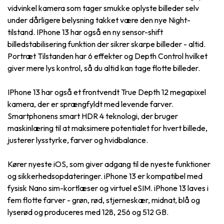
vidvinkel kamera som tager smukke oplyste billeder selv
under dårligere belysning takket være den nye Night-
tilstand. IPhone 13 har også en ny sensor-shift
billedstabilisering funktion der sikrer skarpe billeder - altid.
Portræt Tilstanden har 6 effekter og Depth Control hvilket
giver mere lys kontrol, så du altid kan tage flotte billeder.
IPhone 13 har også et frontvendt True Depth 12 megapixel
kamera, der er sprængfyldt med levende farver.
Smartphonens smart HDR 4 teknologi, der bruger
maskinlæring til at maksimere potentialet for hvert billede,
justerer lysstyrke, farver og hvidbalance.
Kører nyeste iOS, som giver adgang til de nyeste funktioner
og sikkerhedsopdateringer. iPhone 13 er kompatibel med
fysisk Nano sim-kortlæser og virtuel eSIM. iPhone 13 laves i
fem flotte farver - grøn, rød, stjerneskær, midnat, blå og
lyserød og produceres med 128, 256 og 512 GB.