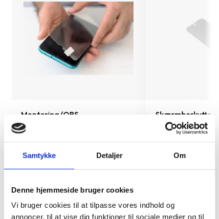
o
Montering (OBS.
Skærmbeskyttelse
skærmbeskyttelse IKKE
Pro/14/16e/17e
inkluderet!)
149 kr.
Samtykke
Detaljer
Om
99 kr.
TILFØJ
Denne hjemmeside bruger cookies
Vi bruger cookies til at tilpasse vores indhold og
annoncer, til at vise dig funktioner til sociale medier og til