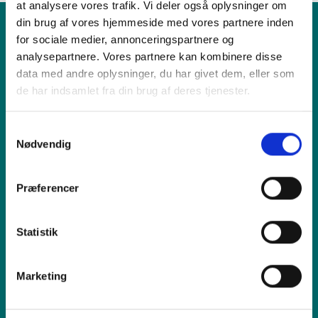
at analysere vores trafik. Vi deler også oplysninger om
din brug af vores hjemmeside med vores partnere inden
for sociale medier, annonceringspartnere og
Produkt
analysepartnere. Vores partnere kan kombinere disse
data med andre oplysninger, du har givet dem, eller som
de har indsamlet fra din brug af deres tjenester.
Vi tilbyder
Samtykkevalg
Nødvendig
Sælg os din enhed
Præferencer
Reparation
Statistik
Inspiration
Marketing
Hjælp