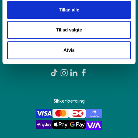
Shop online
Tillad alle
Om GreenMind
Tillad valgte
Kontakt os
Afvis
Sikker betaling