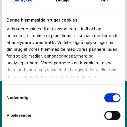
Dock
-
-
1.099 kr.
Front
-
-
2.499 kr.
Denne hjemmeside bruger cookies
Kamera
-
-
1.799 kr.
Vi bruger cookies til at tilpasse vores indhold og
annoncer, til at vise dig funktioner til sociale medier og til
(10MP Tele)
at analysere vores trafik. Vi deler også oplysninger om
din brug af vores hjemmeside med vores partnere inden
Fandt du ikke det du søgte efter?
for sociale medier, annonceringspartnere og
RING TIL OS
FIND VÆRKSTED
analysepartnere. Vores partnere kan kombinere disse
data med andre oplysninger, du har givet dem, eller som
de har indsamlet fra din brug af deres tjenester.
Samtykkevalg
Nødvendig
Produkt
Præferencer
Vi tilbyder