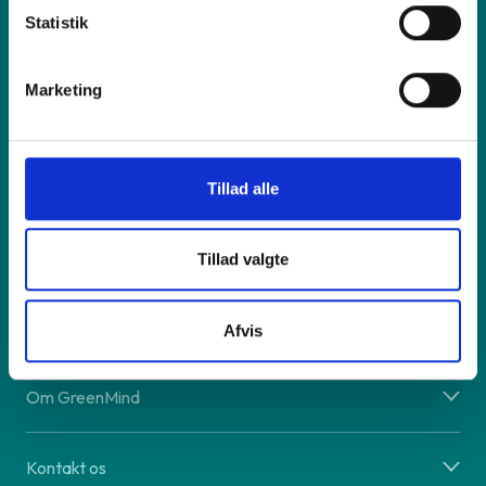
Statistik
Sælg os din enhed
Marketing
Reparation
Inspiration
Tillad alle
Hjælp
Tillad valgte
Shop online
Afvis
Om GreenMind
Kontakt os