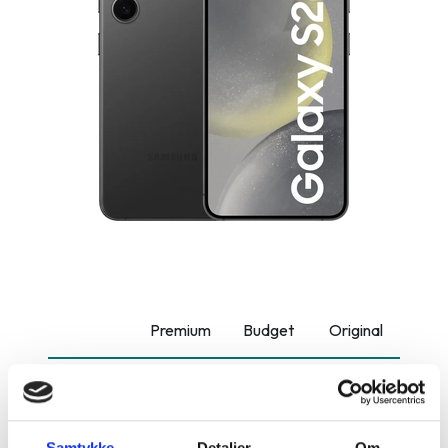
Premium
Budget
Original
Bagcover
-
-
1.299 kr.
Batteri
-
-
1.199 kr.
Samtykke
Detaljer
Om