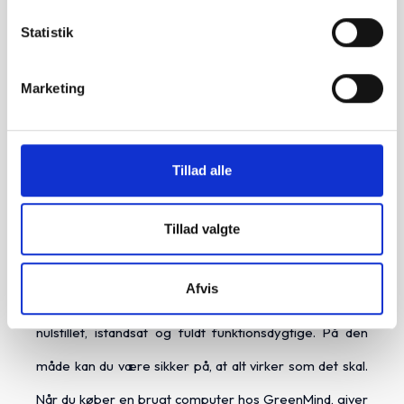
brugt elektronik. Vi er passionerede om at forlænge
Statistik
levetiden på elektronik, og derfor tilbyder vi en
Marketing
økonomisk fordelagtig måde at få fat i den nyeste
teknologi. Hold øje med vores webshop og butikker, da
vi ofte får nye enheder på lager.
Tillad alle
Kvalitet og garanti
Tillad valgte
Hos GreenMind gennemtester alle vores computere,
for at sikre, at de lever op til vores høje standarder for
Afvis
kvalitet og funktionalitet. Alle vores enheder er renset,
nulstillet, istandsat og fuldt funktionsdygtige. På den
måde kan du være sikker på, at alt virker som det skal.
Når du køber en brugt computer hos GreenMind, giver