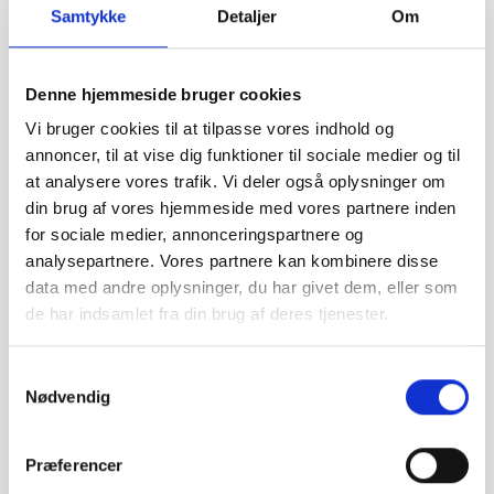
Dernæst er det vigtigt at du overvejer, hvilke opgaver
Samtykke
Detaljer
Om
computeren skal bruges til. Skal den bruges til
arbejdsopgaver, studie, spil eller video- og
Denne hjemmeside bruger cookies
billedredigering? Uanset hvad dit behov er, skal du
Vi bruger cookies til at tilpasse vores indhold og
annoncer, til at vise dig funktioner til sociale medier og til
overveje ting som processor, RAM, grafikkort og
at analysere vores trafik. Vi deler også oplysninger om
hukommelse. Det er også vigtigt at du overvejer, hvilket
din brug af vores hjemmeside med vores partnere inden
for sociale medier, annonceringspartnere og
styresystem du ønsker på din computer. Uanset om du
analysepartnere. Vores partnere kan kombinere disse
data med andre oplysninger, du har givet dem, eller som
er til Windows eller Apples styresystem, MacOS, har vi
de har indsamlet fra din brug af deres tjenester.
et bredt udvalg af både bærbare og stationære
computere til en lang række forskellige behov.
Samtykkevalg
Nødvendig
Hvorfor købe brugt elektronik hos
GreenMind?
Præferencer
Hos GreenMind er vi eksperter i at købe og sælge