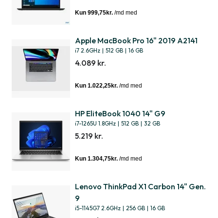
Apple MacBook Pro 16" 2019 A2141
i7 2.6GHz
|
512 GB
|
16 GB
4.089 kr.
HP EliteBook 1040 14" G9
i7-1265U 1.8GHz
|
512 GB
|
32 GB
5.219 kr.
Lenovo ThinkPad X1 Carbon 14" Gen.
9
i5-1145G7 2.6GHz
|
256 GB
|
16 GB