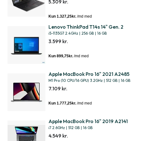
5.309 kr.
Lenovo ThinkPad T14s 14" Gen. 2
i5-1135G7 2.4GHz
|
256 GB
|
16 GB
3.599 kr.
Apple MacBook Pro 16" 2021 A2485
M1 Pro (10 CPU/16 GPU) 3.2GHz
|
512 GB
|
16 GB
7.109 kr.
Apple MacBook Pro 16" 2019 A2141
i7 2.6GHz
|
512 GB
|
16 GB
4.549 kr.