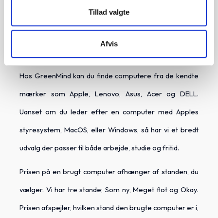
Tillad valgte
Hos GreenMind har vi et stort udvalg af brugte
computere til skarpe priser. Vi har et stort udvalg af
Afvis
både laptops og stationære computere til alle behov.
Hos GreenMind kan du finde computere fra de kendte
mærker som Apple, Lenovo, Asus, Acer og DELL.
Uanset om du leder efter en computer med Apples
styresystem, MacOS, eller Windows, så har vi et bredt
udvalg der passer til både arbejde, studie og fritid.
Prisen på en brugt computer afhænger af standen, du
vælger. Vi har tre stande; Som ny, Meget flot og Okay.
Prisen afspejler, hvilken stand den brugte computer er i,