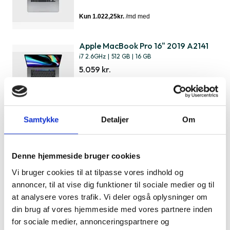
Apple MacBook Pro 16" 2019 A2141
i7 2.6GHz
|
512 GB
|
16 GB
5.059 kr.
Samtykke
Detaljer
Om
Apple MacBook Air 13" 2018 A1932
i5 1.6GHz
|
128 GB
|
8 GB
3.309 kr.
Denne hjemmeside bruger cookies
Vi bruger cookies til at tilpasse vores indhold og
annoncer, til at vise dig funktioner til sociale medier og til
at analysere vores trafik. Vi deler også oplysninger om
Apple MacBook Air 13" 2020 A2179
din brug af vores hjemmeside med vores partnere inden
i3 1.1GHz
|
256 GB
|
8 GB
for sociale medier, annonceringspartnere og
3.999 kr.