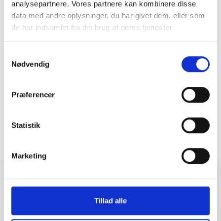
analysepartnere. Vores partnere kan kombinere disse
data med andre oplysninger, du har givet dem, eller som
de har indsamlet fra din brug af deres tjenester.
Apple MacBook Pro 14" 2021 A2442
Samtykkevalg
M1 Pro (8 CPU/14 GPU) 3.2GHz
|
512 GB
|
16 GB
Nødvendig
6.479 kr.
Præferencer
Statistik
2
1
3
...
15
25-48 af 343
Marketing
Brugte computere fra
Tillad alle
GreenMind