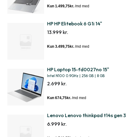
HP HP Elitebook 6 G1i 14"
13.999 kr.
HP Laptop 15-fd0027no 15"
Intel N100 0.9GHz
|
256 GB
|
8 GB
2.699 kr.
Lenovo Lenovo thinkpad t14s gen 3
6.999 kr.