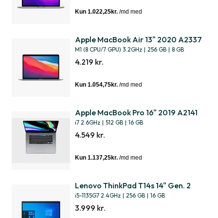
Apple MacBook Air 13" 2020 A2337
M1 (8 CPU/7 GPU) 3.2GHz
|
256 GB
|
8 GB
4.219 kr.
Apple MacBook Pro 16" 2019 A2141
i7 2.6GHz
|
512 GB
|
16 GB
4.549 kr.
Lenovo ThinkPad T14s 14" Gen. 2
i5-1135G7 2.4GHz
|
256 GB
|
16 GB
3.999 kr.