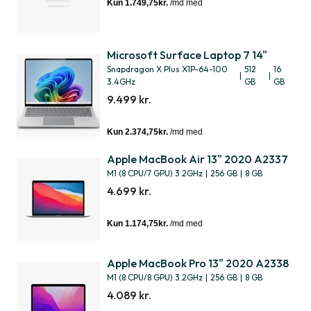
Microsoft Surface Laptop 7 14"
Snapdragon X Plus X1P-64-100
512
16
|
|
3.4GHz
GB
GB
9.499 kr.
Apple MacBook Air 13" 2020 A2337
M1 (8 CPU/7 GPU) 3.2GHz
|
256 GB
|
8 GB
4.699 kr.
Apple MacBook Pro 13" 2020 A2338
M1 (8 CPU/8 GPU) 3.2GHz
|
256 GB
|
8 GB
4.089 kr.