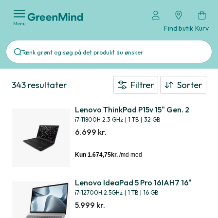
Menu
Find butik
Kurv
343 resultater
Filtrer
Sorter
Lenovo ThinkPad P15v 15" Gen. 2
i7-11800H 2.3 GHz
|
1 TB
|
32 GB
6.699 kr.
Lenovo IdeaPad 5 Pro 16IAH7 16"
i7-12700H 2.5GHz
|
1 TB
|
16 GB
5.999 kr.