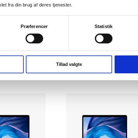
et fra din brug af deres tjenester.
Præferencer
Statistik
k Air 13" 2020 A2179
Apple MacBook Air 13" 2019 A1
16 GB
i5 1.6GHz
|
128 GB
|
8 GB
3.239 kr.
Tillad valgte