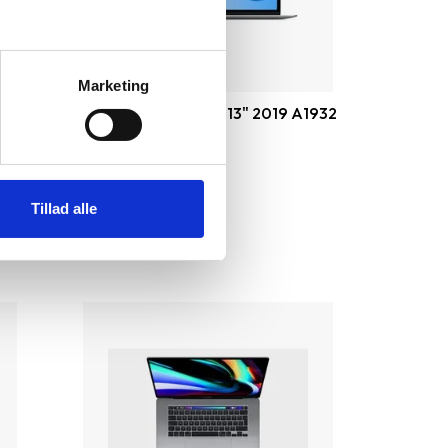
Marketing
932
Apple MacBook Air 13" 2019 A1932
i5 1.6GHz
|
512 GB
|
8 GB
4.049 kr.
Tillad alle