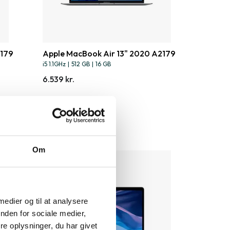
2179
Apple MacBook Air 13" 2020 A2179
i5 1.1GHz
|
512 GB
|
16 GB
6.539 kr.
Om
 medier og til at analysere
nden for sociale medier,
e oplysninger, du har givet