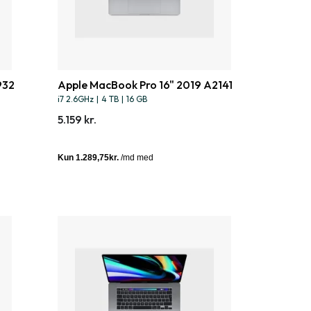
932
Apple MacBook Pro 16" 2019 A2141
i7 2.6GHz
|
4 TB
|
16 GB
5.159 kr.