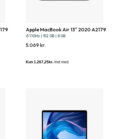
2179
Apple MacBook Air 13" 2020 A2179
i5 1.1GHz
|
512 GB
|
8 GB
5.069 kr.