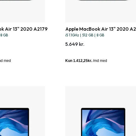
k Air 13" 2020 A2179
Apple MacBook Air 13" 2020 A
8 GB
i5 1.1GHz
|
512 GB
|
8 GB
5.649 kr.