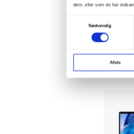
dem, eller som de har indsaml
Samtykkevalg
Nødvendig
Apple MacBoo
i5 1.1GHz
|
512 GB
|
6.539 kr.
Afvis