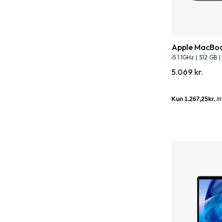
Apple MacBoo
i5 1.1GHz
|
512 GB
|
5.069 kr.