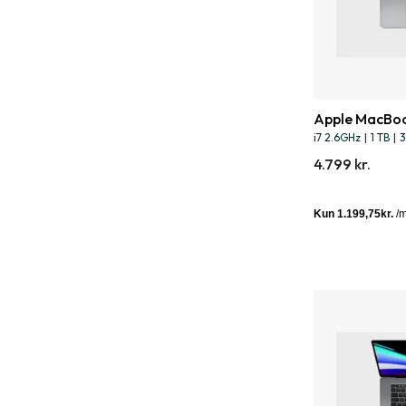
Apple MacBoo
i7 2.6GHz
|
1 TB
|
3
4.799 kr.