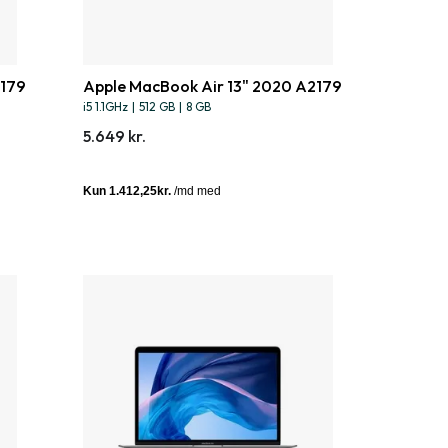
2179
Apple MacBook Air 13" 2020 A2179
i5 1.1GHz
|
512 GB
|
8 GB
5.649 kr.