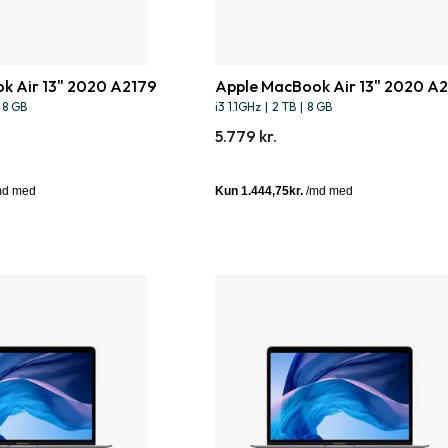
k Air 13" 2020 A2179
Apple MacBook Air 13" 2020 A
8 GB
i3 1.1GHz
|
2 TB
|
8 GB
5.779 kr.