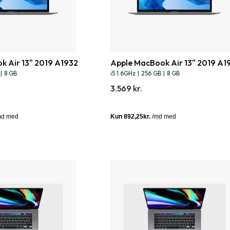
k Air 13" 2019 A1932
Apple MacBook Air 13" 2019 A1
|
8 GB
i5 1.6GHz
|
256 GB
|
8 GB
3.569 kr.