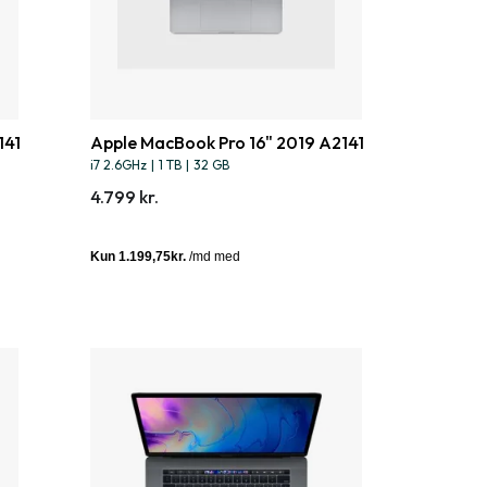
141
Apple MacBook Pro 16" 2019 A2141
i7 2.6GHz
|
1 TB
|
32 GB
4.799 kr.