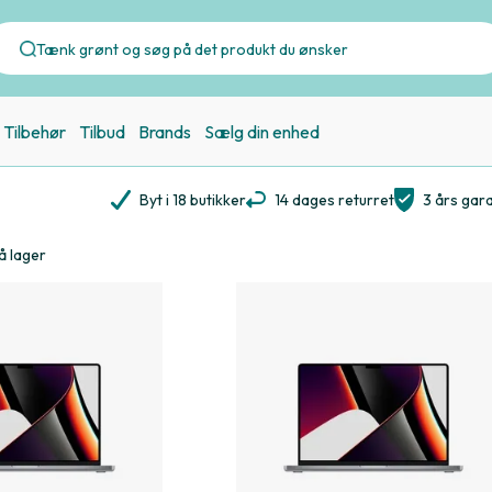
Tilbehør
Tilbud
Brands
Sælg din enhed
Byt i 18 butikker
14 dages returret
3 års gara
å lager