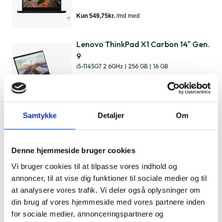
Lenovo ThinkPad X1 Carbon 14" Gen.
9
i5-1145G7 2.6GHz
|
256 GB
|
16 GB
4.799 kr.
Samtykke
Detaljer
Om
Lenovo Yoga Slim 7-15IIL9 15"
Ultra 7 256V 2.2GHz
|
512 GB
|
16 GB
10.999 kr.
Denne hjemmeside bruger cookies
Vi bruger cookies til at tilpasse vores indhold og
annoncer, til at vise dig funktioner til sociale medier og til
at analysere vores trafik. Vi deler også oplysninger om
Apple MacBook Air 13" 2022 A2681
din brug af vores hjemmeside med vores partnere inden
M2 (8 CPU/10 GPU) 3.49GHz
|
256 GB
|
8 GB
for sociale medier, annonceringspartnere og
5.659 kr.