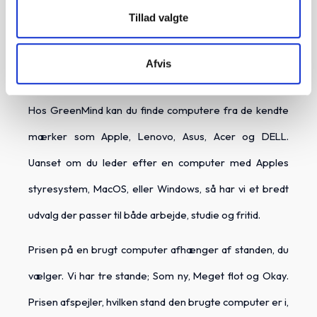
Tillad valgte
Hos GreenMind har vi et stort udvalg af brugte
computere til skarpe priser. Vi har et stort udvalg af
Afvis
både laptops og stationære computere til alle behov.
Hos GreenMind kan du finde computere fra de kendte
mærker som Apple, Lenovo, Asus, Acer og DELL.
Uanset om du leder efter en computer med Apples
styresystem, MacOS, eller Windows, så har vi et bredt
udvalg der passer til både arbejde, studie og fritid.
Prisen på en brugt computer afhænger af standen, du
vælger. Vi har tre stande; Som ny, Meget flot og Okay.
Prisen afspejler, hvilken stand den brugte computer er i,