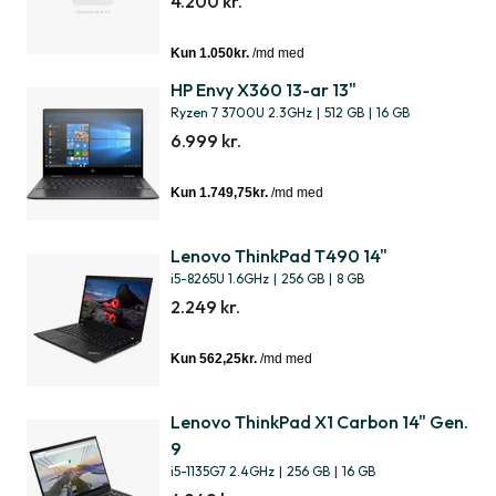
4.200 kr.
HP Envy X360 13-ar 13"
Ryzen 7 3700U 2.3GHz
|
512 GB
|
16 GB
6.999 kr.
Lenovo ThinkPad T490 14"
i5-8265U 1.6GHz
|
256 GB
|
8 GB
2.249 kr.
Lenovo ThinkPad X1 Carbon 14" Gen.
9
i5-1135G7 2.4GHz
|
256 GB
|
16 GB