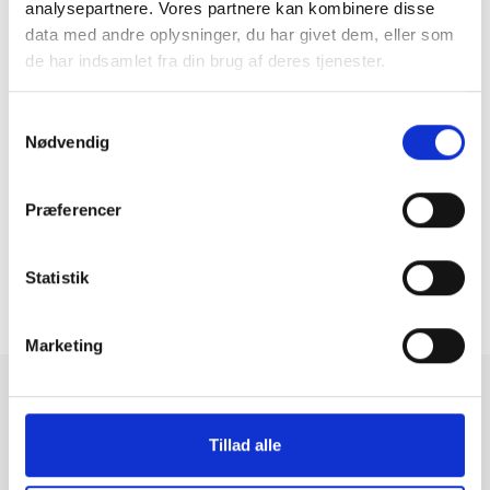
analysepartnere. Vores partnere kan kombinere disse
data med andre oplysninger, du har givet dem, eller som
de har indsamlet fra din brug af deres tjenester.
Apple MacBook Air 13" 2022 A2681
Samtykkevalg
M2 (8 CPU/10 GPU) 3.49GHz
|
256 GB
|
8 GB
Nødvendig
5.659 kr.
Præferencer
Statistik
11
1
...
10
12
...
14
241-264 af 328
Marketing
Brugte computere fra
Tillad alle
GreenMind