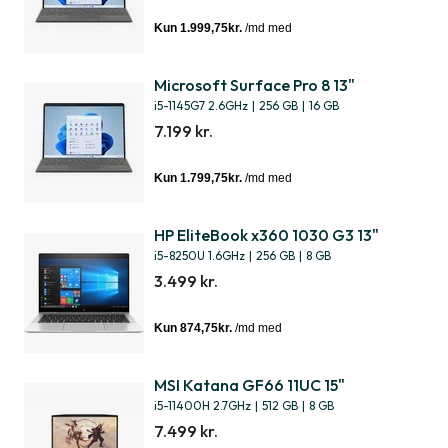
Microsoft Surface Pro 8 13"
i5-1145G7 2.6GHz
|
256 GB
|
16 GB
7.199 kr.
HP EliteBook x360 1030 G3 13"
i5-8250U 1.6GHz
|
256 GB
|
8 GB
3.499 kr.
MSI Katana GF66 11UC 15"
i5-11400H 2.7GHz
|
512 GB
|
8 GB
7.499 kr.