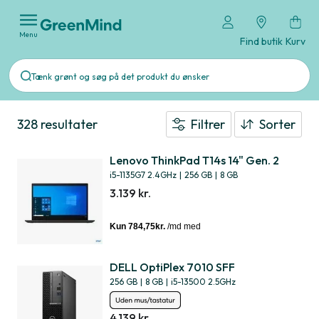
Menu
Find butik
Kurv
328 resultater
Filtrer
Sorter
Lenovo ThinkPad T14s 14" Gen. 2
i5-1135G7 2.4GHz
|
256 GB
|
8 GB
3.139 kr.
DELL OptiPlex 7010 SFF
256 GB
|
8 GB
|
i5-13500 2.5GHz
4.139 kr.