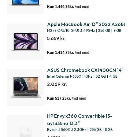
Apple MacBook Air 13" 2022 A2681
M2 (8 CPU/10 GPU) 3.49GHz
|
256 GB
|
8 GB
5.659 kr.
ASUS Chromebook CX1400CN 14"
Intel Celeron N3350 1.1GHz
|
32 GB
|
4 GB
2.069 kr.
HP Envy x360 Convertible 13-
ay1335no 13.3"
Ryzen 5 5600U 2.3GHz
|
256 GB
|
8 GB