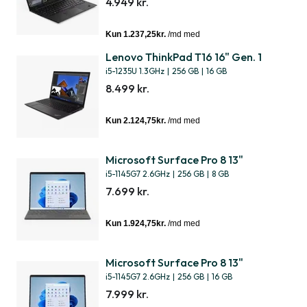
4.949 kr.
Lenovo ThinkPad T16 16" Gen. 1
i5-1235U 1.3GHz
|
256 GB
|
16 GB
8.499 kr.
Microsoft Surface Pro 8 13"
i5-1145G7 2.6GHz
|
256 GB
|
8 GB
7.699 kr.
Microsoft Surface Pro 8 13"
i5-1145G7 2.6GHz
|
256 GB
|
16 GB
7.999 kr.