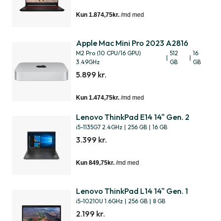
Apple Mac Mini Pro 2023 A2816
M2 Pro (10 CPU/16 GPU)
512
16
|
|
3.49GHz
GB
GB
5.899 kr.
Lenovo ThinkPad E14 14" Gen. 2
i5-1135G7 2.4GHz
|
256 GB
|
16 GB
3.399 kr.
Lenovo ThinkPad L14 14" Gen. 1
i5-10210U 1.6GHz
|
256 GB
|
8 GB
2.199 kr.