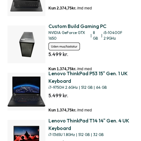
Custom Build Gaming PC
NVIDIA GeForce GTX
8
i5-10400F
|
|
1650
GB
2.9GHz
5.499 kr.
Lenovo ThinkPad P53 15" Gen. 1 UK
Keyboard
i7-9750H 2.6GHz
|
512 GB
|
64 GB
5.499 kr.
Lenovo ThinkPad T14 14" Gen. 4 UK
Keyboard
i7-1365U 1.8GHz
|
512 GB
|
32 GB