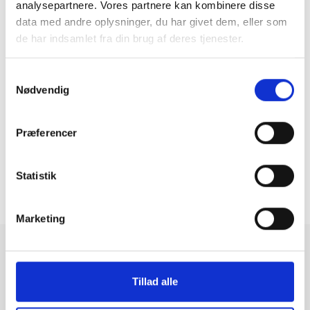
analysepartnere. Vores partnere kan kombinere disse
data med andre oplysninger, du har givet dem, eller som
de har indsamlet fra din brug af deres tjenester.
Lenovo ThinkPad P15v 15" Gen. 2
Samtykkevalg
i7-11800H 2.3 GHz
|
1 TB
|
32 GB
Nødvendig
6.699 kr.
Præferencer
Statistik
1
2
3
...
14
1-24 af 333
Marketing
Brugte computere fra
Tillad alle
GreenMind