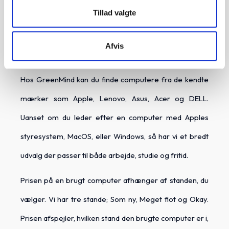
Tillad valgte
Hos GreenMind har vi et stort udvalg af brugte
computere til skarpe priser. Vi har et stort udvalg af
Afvis
både laptops og stationære computere til alle behov.
Hos GreenMind kan du finde computere fra de kendte
mærker som Apple, Lenovo, Asus, Acer og DELL.
Uanset om du leder efter en computer med Apples
styresystem, MacOS, eller Windows, så har vi et bredt
udvalg der passer til både arbejde, studie og fritid.
Prisen på en brugt computer afhænger af standen, du
vælger. Vi har tre stande; Som ny, Meget flot og Okay.
Prisen afspejler, hvilken stand den brugte computer er i,