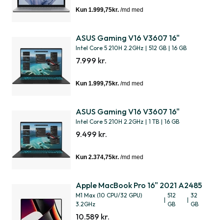
ASUS Gaming V16 V3607 16"
Intel Core 5 210H 2.2GHz
|
512 GB
|
16 GB
7.999 kr.
ASUS Gaming V16 V3607 16"
Intel Core 5 210H 2.2GHz
|
1 TB
|
16 GB
9.499 kr.
Apple MacBook Pro 16" 2021 A2485
M1 Max (10 CPU/32 GPU)
512
32
|
|
3.2GHz
GB
GB
10.589 kr.