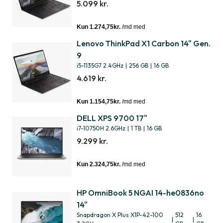
5.099 kr.
Lenovo ThinkPad X1 Carbon 14" Gen.
9
i5-1135G7 2.4GHz
|
256 GB
|
16 GB
4.619 kr.
DELL XPS 9700 17"
i7-10750H 2.6GHz
|
1 TB
|
16 GB
9.299 kr.
HP OmniBook 5 NGAI 14-he0836no
14"
Snapdragon X Plus X1P-42-100
512
16
|
|