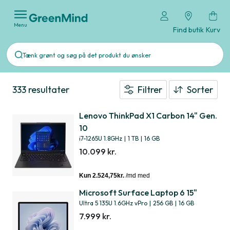
Menu
Find butik
Kurv
333 resultater
Filtrer
Sorter
Lenovo ThinkPad X1 Carbon 14" Gen.
10
i7-1265U 1.8GHz
|
1 TB
|
16 GB
10.099 kr.
Microsoft Surface Laptop 6 15"
Ultra 5 135U 1.6GHz vPro
|
256 GB
|
16 GB
7.999 kr.