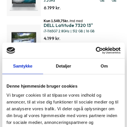
3.2GHz
GB
GB
6.199 kr.
DELL Latitude 7320 13"
i7-1165G7 2.8GHz
|
512 GB
|
16 GB
4.199 kr.
Samtykke
Detaljer
Om
Lenovo ThinkPad E15 15" Gen. 3
Ryzen 5 5600U 2.3GHz
|
512 GB
|
8 GB
4.649 kr.
Denne hjemmeside bruger cookies
Vi bruger cookies til at tilpasse vores indhold og
annoncer, til at vise dig funktioner til sociale medier og til
at analysere vores trafik. Vi deler også oplysninger om
Lenovo ThinkPad T14 14" Gen. 4
din brug af vores hjemmeside med vores partnere inden
i5-1345U 1.6GHz
|
512 GB
|
16 GB
for sociale medier, annonceringspartnere og
5.999 kr.