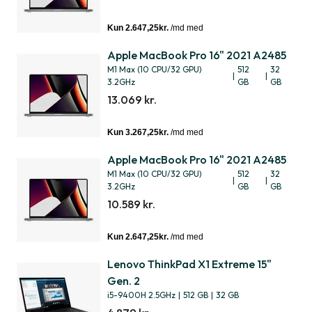
Apple MacBook Pro 16" 2021 A2485
M1 Max (10 CPU/32 GPU)
512
32
|
|
3.2GHz
GB
GB
13.069 kr.
Apple MacBook Pro 16" 2021 A2485
M1 Max (10 CPU/32 GPU)
512
32
|
|
3.2GHz
GB
GB
10.589 kr.
Lenovo ThinkPad X1 Extreme 15"
Gen. 2
i5-9400H 2.5GHz
|
512 GB
|
32 GB