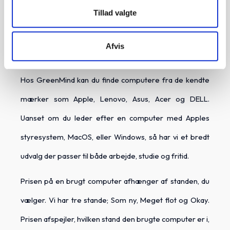
Tillad valgte
Hos GreenMind har vi et stort udvalg af brugte
computere til skarpe priser. Vi har et stort udvalg af
Afvis
både laptops og stationære computere til alle behov.
Hos GreenMind kan du finde computere fra de kendte
mærker som Apple, Lenovo, Asus, Acer og DELL.
Uanset om du leder efter en computer med Apples
styresystem, MacOS, eller Windows, så har vi et bredt
udvalg der passer til både arbejde, studie og fritid.
Prisen på en brugt computer afhænger af standen, du
vælger. Vi har tre stande; Som ny, Meget flot og Okay.
Prisen afspejler, hvilken stand den brugte computer er i,