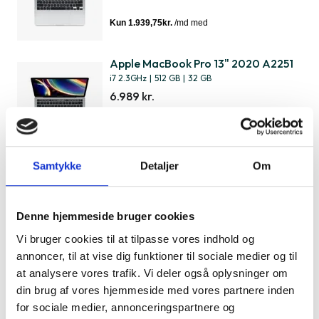
Apple MacBook Pro 13" 2020 A2251
i7 2.3GHz
|
512 GB
|
32 GB
6.989 kr.
Samtykke
Detaljer
Om
Apple MacBook Pro 13" 2020 A2251
i7 2.3GHz
|
1 TB
|
32 GB
7.639 kr.
Denne hjemmeside bruger cookies
Vi bruger cookies til at tilpasse vores indhold og
annoncer, til at vise dig funktioner til sociale medier og til
at analysere vores trafik. Vi deler også oplysninger om
Apple MacBook Pro 13" 2020 A2251
din brug af vores hjemmeside med vores partnere inden
i5 2.0GHz
|
1 TB
|
32 GB
for sociale medier, annonceringspartnere og
6.129 kr.