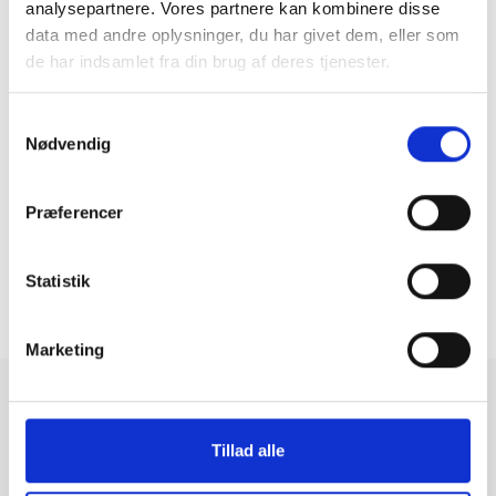
analysepartnere. Vores partnere kan kombinere disse
data med andre oplysninger, du har givet dem, eller som
de har indsamlet fra din brug af deres tjenester.
Apple MacBook Pro 13" 2020 A2251
Samtykkevalg
i5 2.0GHz
|
512 GB
|
32 GB
Nødvendig
5.709 kr.
Præferencer
Statistik
6
1
...
5
7
...
14
121-144 af 332
Marketing
Brugte computere fra
Tillad alle
GreenMind