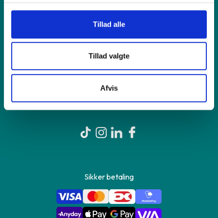
Tillad alle
Shop online
Tillad valgte
Om GreenMind
Afvis
Kontakt os
Sikker betaling