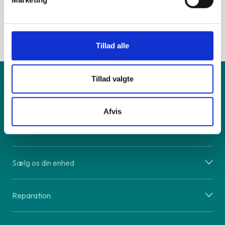
programmer – også skrive programmer som Microsoft
Word og lignende.
Tillad alle
Tillad valgte
Produkt
Afvis
Vi tilbyder
Sælg os din enhed
Reparation