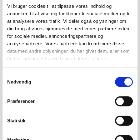
● Få en solid stationær computer, der er nem at
Vi bruger cookies til at tilpasse vores indhold og
bruge, lækkert designet og har et smukt display.
annoncer, til at vise dig funktioner til sociale medier og til
at analysere vores trafik. Vi deler også oplysninger om
● Forbind din brugte iMac til dine andre Apple-
din brug af vores hjemmeside med vores partnere inden
produkter, så du kan arbejde effektivt og altid er
for sociale medier, annonceringspartnere og
opdateret.
analysepartnere. Vores partnere kan kombinere disse
● Den passer til Apple Økosystemet
data med andre oplysninger, du har givet dem, eller som
de har indsamlet fra din brug af deres tjenester.
Hvorfor skal jeg købe en refurbished
iMac?
Samtykkevalg
Hvis du er tvivl om, hvorfor du netop skal vælge en
Nødvendig
brugt iMac frem for en brugt Windows stationær
computer, kan du tænke over dine behov for en
computer. Skal du bruge din kommende brugte
Præferencer
stationær til grafisk arbejde eller videoredigering, giver
det mening at vælge en Apple iMac, da der medhører
Statistik
programmer som iMovie og Image Capture helt gratis
med et Apple styresystem. Vælger du derimod en
Windows-computer
, skal du betale for ekstra
Marketing