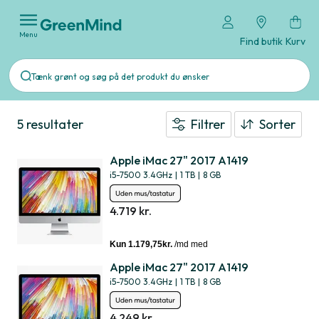
Menu
Find butik
Kurv
5 resultater
Filtrer
Sorter
Apple iMac 27" 2017 A1419
i5-7500 3.4GHz
|
1 TB
|
8 GB
4.719 kr.
Apple iMac 27" 2017 A1419
i5-7500 3.4GHz
|
1 TB
|
8 GB
4.249 kr.